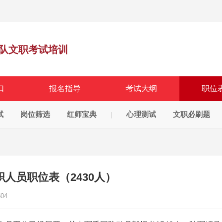
队文职考试培训
口
报名指导
考试大纲
职位
试
岗位筛选
红师宝典
心理测试
文职必刷题
|
职人员职位表（2430人）
504