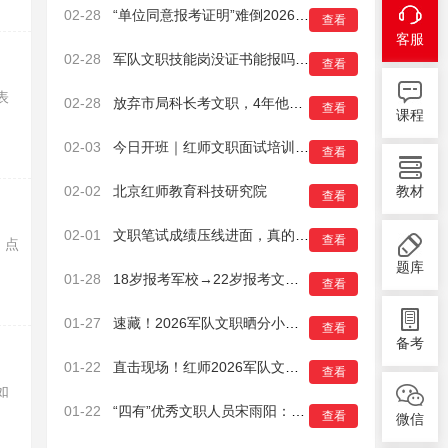
02-28
“单位同意报考证明”难倒2026军队文职面试考生？解决办法来了！
查看
客服
02-28
军队文职技能岗没证书能报吗？证书怎么考？一篇搞定！
查看
表
02-28
放弃市局科长考文职，4年他为官兵挽回9000万！
查看
课程
02-03
今日开班｜红师文职面试培训班火热启幕，助你成功上岸
查看
02-02
北京红师教育科技研究院
教材
查看
02-01
文职笔试成绩压线进面，真的没有机会了吗？
查看
。点
题库
01-28
18岁报考军校→22岁报考文职→28岁直招军官！
查看
01-27
速藏！2026军队文职晒分小程序，精准识竞争力
查看
备考
01-22
直击现场！红师2026军队文职面试先锋营已于16日正式开班
查看
如
01-22
“四有”优秀文职人员宋雨阳：在军营实现儿时梦想
查看
微信