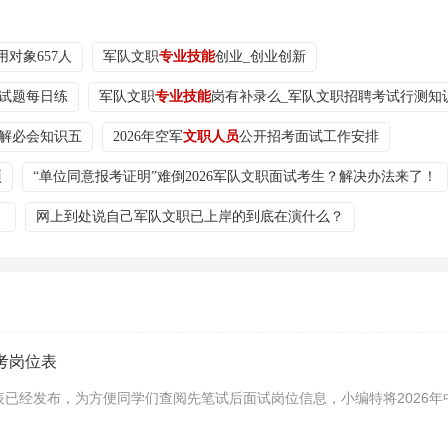
对象657人
军队文职
专业技能
创业_创业创新
试题每日练
军队文职
专业技能
岗有补录么_军队文职招聘考试行测知
解必会知识五
2026年空军
文职人员
公开招考面试工作安排
项
“单位同意报考证明”难倒2026军队文职面试考生？解决办法来了！
！
网上到处说自己军队文职已上岸的到底在演什么？
考岗位表
表已经发布，为方便同学们查阅先笔试后面试岗位信息，小编特将2026年