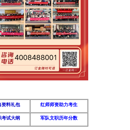
典资料礼包
红师
师资
助力
考生
职考试大纲
军队文职历年分数