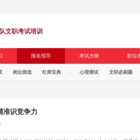
队文职考试培训
口
报名指导
考试大纲
职位
试
岗位筛选
红师宝典
心理测试
文职必刷题
|
精准识竞争力
9