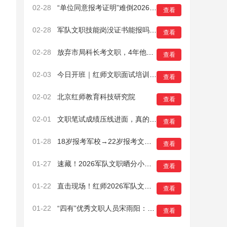
02-28
“单位同意报考证明”难倒2026军队文职面试考生？解决办法来了！
查看
02-28
军队文职技能岗没证书能报吗？证书怎么考？一篇搞定！
查看
02-28
放弃市局科长考文职，4年他为官兵挽回9000万！
查看
02-03
今日开班｜红师文职面试培训班火热启幕，助你成功上岸
查看
02-02
北京红师教育科技研究院
查看
02-01
文职笔试成绩压线进面，真的没有机会了吗？
查看
01-28
18岁报考军校→22岁报考文职→28岁直招军官！
查看
01-27
速藏！2026军队文职晒分小程序，精准识竞争力
查看
01-22
直击现场！红师2026军队文职面试先锋营已于16日正式开班
查看
01-22
“四有”优秀文职人员宋雨阳：在军营实现儿时梦想
查看