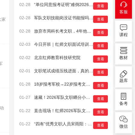
02-28
“单位同意报考证明”难倒2026军队文职面试考生？解决办法来了！
查看
客服
02-28
军队文职技能岗没证书能报吗？证书怎么考？一篇搞定！
大家
查看
02-28
放弃市局科长考文职，4年他为官兵挽回9000万！
查看
课程
02-03
今日开班｜红师文职面试培训班火热启幕，助你成功上岸
查看
02-02
北京红师教育科技研究院
教材
查看
军
02-01
文职笔试成绩压线进面，真的没有机会了吗？
查看
题库
01-28
18岁报考军校→22岁报考文职→28岁直招军官！
查看
01-27
速藏！2026军队文职晒分小程序，精准识竞争力
查看
备考
动
01-22
直击现场！红师2026军队文职面试先锋营已于16日正式开班
查看
01-22
“四有”优秀文职人员宋雨阳：在军营实现儿时梦想
查看
微信