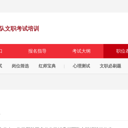
队文职考试培训
口
报名指导
考试大纲
职位
试
岗位筛选
红师宝典
心理测试
文职必刷题
|
1