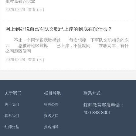
报考需要的职业
2026-02-28
查看 ( 5 )
网上到处说自己军队文职已上岸的到底在演什么？
不止一个同学跟我吐槽过 每次想搜一下军队文职相关的东
西 总被评论区震撼 已上岸，不懂就问 在职两年，有什
么问题随便问
2026-02-28
查看 ( 6 )
关于我们
栏目导航
联系方式
关于我们
招聘公告
红师教育客服电话：
400-848-8001
联系我们
报名入口
红师公益
报名指导