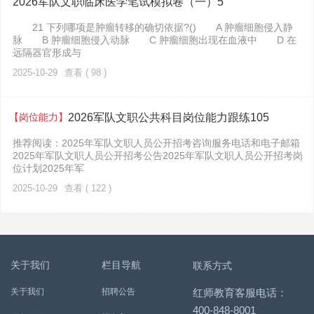
2026军队文职临床医学笔试模拟卷（一）5
21 下列哪项是肿瘤转移的确切依据?() A 肿瘤细胞侵入静
脉 B 肿瘤细胞侵入动脉 C 肿瘤细胞出现在血液中 D 在
远隔器官形成与
2025-10-29
查看 ( 98 )
【岗位能力】
2026军队文职公共科目岗位能力跟练105
推荐阅读：2025年军队文职人员公开招考咨询服务电话和电子邮箱
2025年军队文职人员公开招考公告2025年军队文职人员公开招考岗
位计划2025年军
2025-10-29
查看 ( 122 )
关于我们
栏目导航
联系方式
关于我们
招聘公告
红师教育客服电话：
400-848-8001