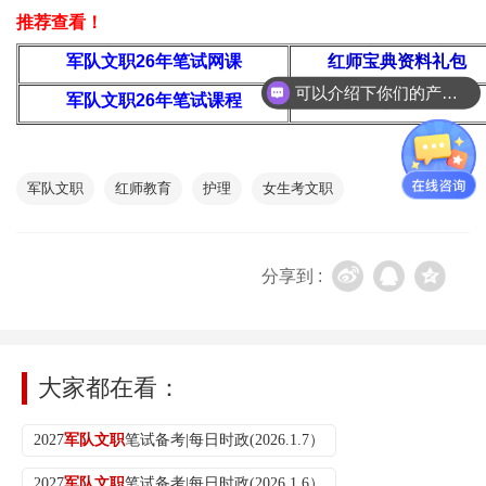
推荐查看！
军队文职26年
笔试网课
红师宝典资料礼包
可以介绍下你们的产品么
军队文职26年笔试课程
军队文职考试大纲
你们是怎么收费的呢
军队文职
红师教育
护理
女生考文职
分享到 :
大家都在看：
2027
军队文职
笔试备考|每日时政(2026.1.7）
2027
军队文职
笔试备考|每日时政(2026.1.6）