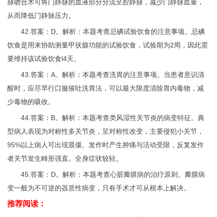
脉吻合术可将门静脉的血液部分分流至腔静脉，减少门静脉血量，
从而降低门静脉压力。
42.答案：D。解析：本题考查忌碘试验饮食的注意事项。忌碘
饮食是用来协助测量甲状腺功能的试验饮食，试验期为2周，因此需
要维持该试验饮食l4天。
43.答案：A。解析：本题考查洗胃的注意事项。当患者意识清
醒时，应尽早行口服催吐洗胃法，可以最大限度清除胃内毒物，减
少毒物的吸收。
44.答案：B。解析：本题考查类风湿性关节炎的病变特征。典
型病人表现为对称性多关节炎，呈对称性改变，主要侵犯小关节，
95%以上病人可出现晨僵。发作时产生肿痛与活动受限，反复发作
者关节发生畸形强直。全身症状较轻。
45.答案：D。解析：本题考查心脏瓣膜病的治疗原则。瓣膜病
变一般为不可逆的器质性病变，只有手术才可从根本上解决。
推荐阅读：