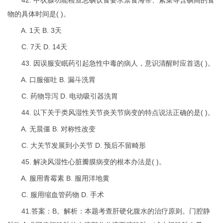
42. 甲状腺功能检查忌碘饮食要求禁食海带、紫菜等含碘高的食
物的具体时间是( )。
A. 1天 B. 3天
C. 7天 D. 14天
43. 因误服安眠药引起急性中毒的病人，意识清醒时应首选( )。
A. 口服催吐 B. 漏斗洗胃
C. 药物导泻 D. 电动吸引器洗胃
44. 以下关于类风湿性关节炎关节病变的特点说法正确的是( )。
A. 无晨僵 B. 对称性改变
C. 大关节发展到小关节 D. 预后不留畸形
45. 解决风湿性心脏瓣膜病变的根本办法是( )。
A. 服用青霉素 B. 服用洋地黄
C. 服用缩血管药物 D. 手术
41.答案：B。解析：本题考查肝硬化腹水的治疗原则。门腔静