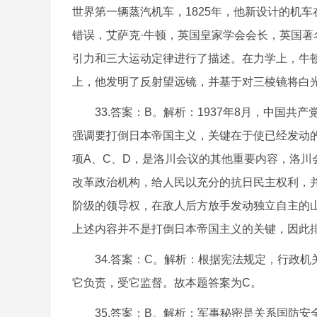
世界第一辆蒸汽机车，1825年，他新设计的机车
错误，艾萨克·牛顿，英国皇家学会会长，英国著
引力和三大运动定律进行了描述。在力学上，牛
上，他发明了反射望远镜，并基于对三棱镜将白
33.答案：B。解析：1937年8月，中国共
强调要打倒日本帝国主义，关键在于使已经发动
项A、C、D，是洛川会议的其他重要内容，洛川
改革政治机构，给人民以充分的抗日民主权利，
阶级的领导权，在敌人后方放手发动独立自主的
上述内容并不是打倒日本帝国主义的关键，因此
34.答案：C。解析：根据宪法规定，行政机
它负责，受它监督。故本题答案为C。
35.答案：B。解析：军事秘密是关系国防安