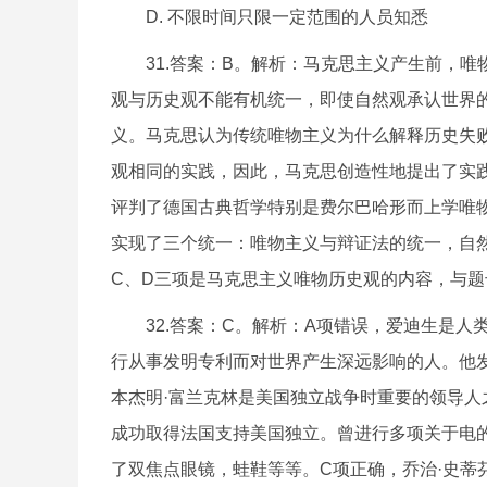
D. 不限时间只限一定范围的人员知悉
31.答案：B。解析：马克思主义产生前，唯
观与历史观不能有机统一，即使自然观承认世界
义。马克思认为传统唯物主义为什么解释历史失
观相同的实践，因此，马克思创造性地提出了实
评判了德国古典哲学特别是费尔巴哈形而上学唯
实现了三个统一：唯物主义与辩证法的统一，自
C、D三项是马克思主义唯物历史观的内容，与题
32.答案：C。解析：A项错误，爱迪生是人
行从事发明专利而对世界产生深远影响的人。他发
本杰明·富兰克林是美国独立战争时重要的领导
成功取得法国支持美国独立。曾进行多项关于电
了双焦点眼镜，蛙鞋等等。C项正确，乔治·史蒂