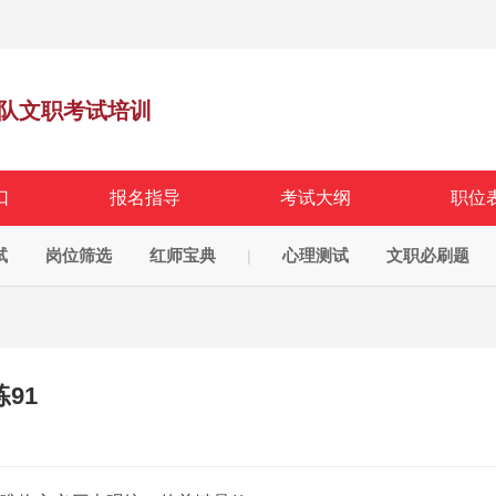
队文职考试培训
口
报名指导
考试大纲
职位
试
岗位筛选
红师宝典
心理测试
文职必刷题
|
91