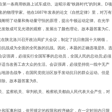
在第一条商用铁路上试车成功。这昭示着“铁路时代”的到来。D项
名的物理学家。他在1687年发表的论文《自然定律》里，对万有
顿阐明了动量和角动量守恒的原理，提出牛顿运动定律。在光学
光发散成可见光谱的观察，发展出了颜色理论。故本题答案为C
产党在陕北洛川召开政治局扩大会议，制定了抗日救国十大纲领，
的抗战成为全面的全民族的抗战。因此，本题的正确选项是B。
会议强调，必须实行全国军事的总动员，全国人民的总动员;必须
并适当改善工农大众的生活。会议强调，必须坚持统一线中无产
山地游击战争，在国民党统治区放手发动抗日的群众运动。但是
排除。故本题答案为B。
关、监察机关、审判机关、检察机关都由人民代表大会产生，对
全和军事利益，依照规定的权限和程序确定，在一定时间内只限