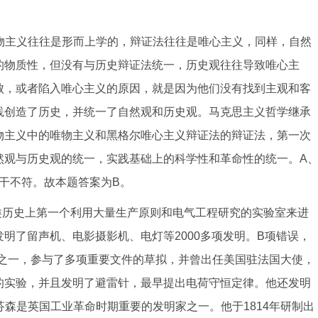
物主义往往是形而上学的，辩证法往往是唯心主义，同样，自然
的物质性，但没有与历史辩证法统一，历史观往往导致唯心主
败，或者陷入唯心主义的原因，就是因为他们没有找到主观和客
践创造了历史，并统一了自然观和历史观。马克思主义哲学继承
物主义中的唯物主义和黑格尔唯心主义辩证法的辩证法，第一次
然观与历史观的统一，实践基础上的科学性和革命性的统一。A
干不符。故本题答案为B。
类历史上第一个利用大量生产原则和电气工程研究的实验室来进
明了留声机、电影摄影机、电灯等2000多项发明。B项错误，
人之一，参与了多项重要文件的草拟，并曾出任美国驻法国大使，
的实验，并且发明了避雷针，最早提出电荷守恒定律。他还发明
芬森是英国工业革命时期重要的发明家之一。他于1814年研制出