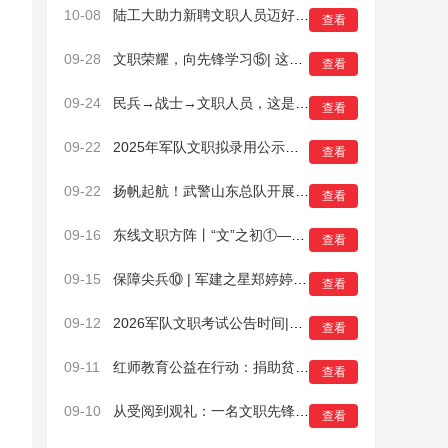
10-08
陆工大助力新聘文职人员迈好军旅第一步！
查看
09-28
文职荣耀，向先锋学习⑮| 这个文职人员书记，不一般！
查看
09-24
民兵→战士→文职人员，这是他的9年……
查看
09-22
2025年军队文职拟录用公示名单汇总
查看
09-22
扬帆起航！武警山东总队开展2025年新聘文职人员适岗培训
查看
、
09-16
东线文职方阵丨“文”之初①——淬火开训！“孔雀蓝”的军营第一课
查看
09-15
保障尖兵⑩ | 军建之星郑婷婷：孔雀蓝下绽芳华
查看
09-12
2026军队文职考试公告时间|报名时间|笔试时间|考试信息汇总
查看
09-11
红师教育公益在行动：捐助贫困山区小学物资12万元
查看
09-10
从受阅到观礼：一名文职先锋的强军答卷
查看