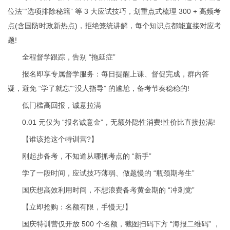
位法”“选项排除秘籍” 等 3 大应试技巧，划重点式梳理 300 + 高频考
点(含国防时政新热点)，拒绝笼统讲解，每个知识点都能直接对应考
题!
全程督学跟踪，告别 “拖延症”
报名即享专属督学服务：每日提醒上课、督促完成，群内答
疑，避免 “学了就忘”“没人指导” 的尴尬，备考节奏稳稳的!
低门槛高回报，诚意拉满
0.01 元仅为 “报名诚意金”，无额外隐性消费!性价比直接拉满!
【谁该抢这个特训营?】
刚起步备考，不知道从哪抓考点的 “新手”
学了一段时间，应试技巧薄弱、做题慢的 “瓶颈期考生”
国庆想高效利用时间，不想浪费备考黄金期的 “冲刺党”
【立即抢购：名额有限，手慢无!】
国庆特训营仅开放 500 个名额，截图扫码下方 “海报二维码” ，