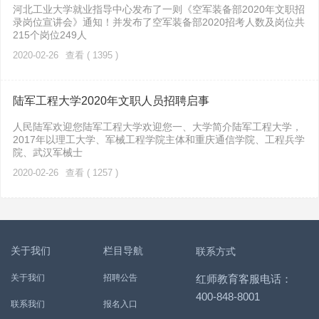
河北工业大学就业指导中心发布了一则《空军装备部2020年文职招
录岗位宣讲会》通知！并发布了空军装备部2020招考人数及岗位共
215个岗位249人
2020-02-26
查看 ( 1395 )
陆军工程大学2020年文职人员招聘启事
人民陆军欢迎您陆军工程大学欢迎您一、大学简介陆军工程大学，
2017年以理工大学、军械工程学院主体和重庆通信学院、工程兵学
院、武汉军械士
2020-02-26
查看 ( 1257 )
关于我们
栏目导航
联系方式
关于我们
招聘公告
红师教育客服电话：
400-848-8001
联系我们
报名入口