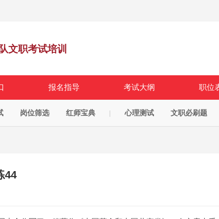
队文职考试培训
口
报名指导
考试大纲
职位
试
岗位筛选
红师宝典
心理测试
文职必刷题
|
44