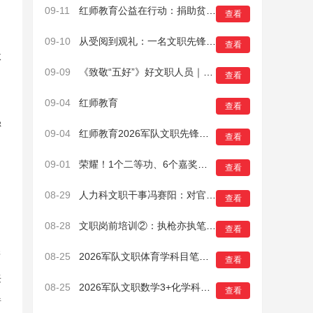
09-11
红师教育公益在行动：捐助贫困山区小学物资12万元
查看
09-10
从受阅到观礼：一名文职先锋的强军答卷
查看
体
09-09
《致敬“五好”》好文职人员｜张世军——从“橄榄绿”到“孔雀蓝”
查看
09-04
红师教育
查看
密
09-04
红师教育2026军队文职先锋线下班福利大放送
查看
09-01
荣耀！1个二等功、6个嘉奖，这位文职人员是怎么做到的？
查看
08-29
人力科文职干事冯赛阳：对官兵，真感情
查看
08-28
文职岗前培训②：执枪亦执笔，迷彩是人生底色
查看
产
08-25
2026军队文职体育学科目笔试考情分析与备考要点
查看
来
08-25
2026军队文职数学3+化学科目笔试考情分析与备考要点
查看
错