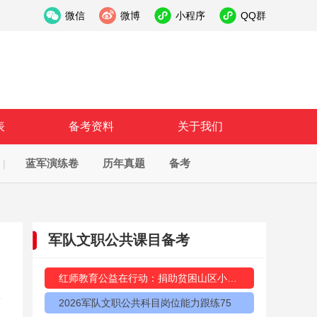
微信
微博
小程序
QQ群
表
备考资料
关于我们
蓝军演练卷
历年真题
备考
|
军队文职公共课目备考
红师教育公益在行动：捐助贫困山区小学物资12万元
2026军队文职公共科目岗位能力跟练75