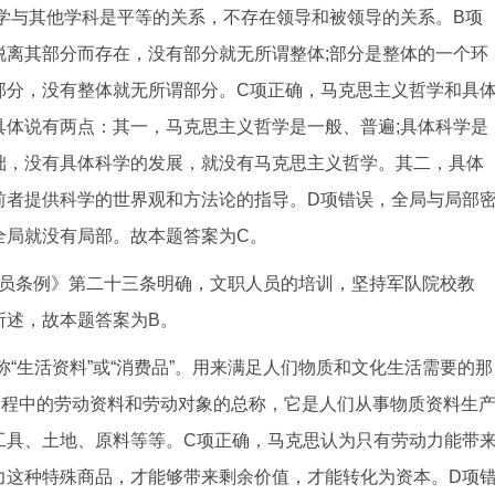
学与其他学科是平等的关系，不存在领导和被领导的关系。B项
脱离其部分而存在，没有部分就无所谓整体;部分是整体的一个环
部分，没有整体就无所谓部分。C项正确，马克思主义哲学和具
具体说有两点：其一，马克思主义哲学是一般、普遍;具体科学是
础，没有具体科学的发展，就没有马克思主义哲学。其二，具体
前者提供科学的世界观和方法论的指导。D项错误，全局与局部
全局就没有局部。故本题答案为C。
员条例》第二十三条明确，文职人员的培训，坚持军队院校教
所述，故本题答案为B。
“生活资料”或“消费品”。用来满足人们物质和文化生活需要的那
过程中的劳动资料和劳动对象的总称，它是人们从事物质资料生
工具、土地、原料等等。C项正确，马克思认为只有劳动力能带
力这种特殊商品，才能够带来剩余价值，才能转化为资本。D项