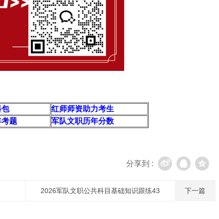
料包
红师
师资
助力
考生
年考题
军队文职历年分数
分享到 :
2026军队文职公共科目基础知识跟练43
下一篇