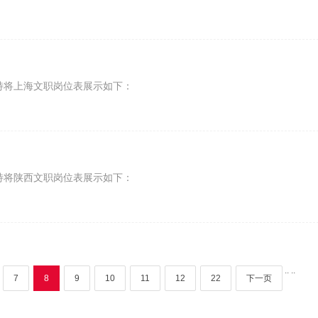
特将上海文职岗位表展示如下：
特将陕西文职岗位表展示如下：
..
..
7
8
9
10
11
12
22
下一页