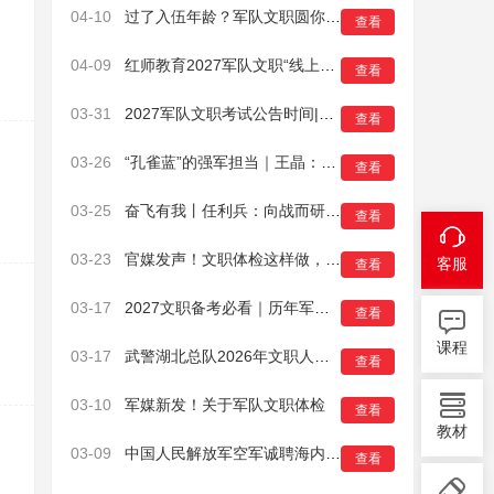
04-10
过了入伍年龄？军队文职圆你军营梦
查看
04-09
红师教育2027军队文职“线上全程班”已开课！
查看
03-31
2027军队文职考试公告时间|报名时间|笔试时间|考试信息参考汇总
查看
03-26
“孔雀蓝”的强军担当｜王晶：从高薪白领到军营园丁的初心坚守
查看
03-25
奋飞有我丨任利兵：向战而研，要先听懂战场的“心跳”
查看
03-23
官媒发声！文职体检这样做，通过率更高！
客服
查看
03-17
2027文职备考必看｜历年军队文职岗位表，藏着上岸关键密码！
查看
课程
03-17
武警湖北总队2026年文职人员招考面试工作纪实
查看
03-10
军媒新发！关于军队文职体检
查看
教材
03-09
中国人民解放军空军诚聘海内外优秀人才岗位计划
查看