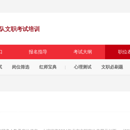
队文职考试培训
口
报名指导
考试大纲
职位
试
岗位筛选
红师宝典
心理测试
文职必刷题
|