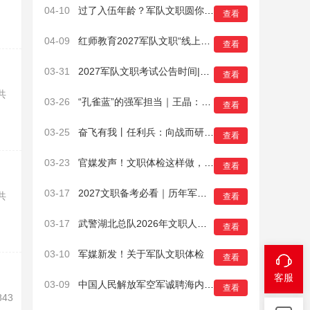
04-10
过了入伍年龄？军队文职圆你军营梦
查看
04-09
红师教育2027军队文职“线上全程班”已开课！
查看
03-31
2027军队文职考试公告时间|报名时间|笔试时间|考试信息参考汇总
查看
共
03-26
“孔雀蓝”的强军担当｜王晶：从高薪白领到军营园丁的初心坚守
查看
03-25
奋飞有我丨任利兵：向战而研，要先听懂战场的“心跳”
查看
03-23
官媒发声！文职体检这样做，通过率更高！
查看
03-17
2027文职备考必看｜历年军队文职岗位表，藏着上岸关键密码！
共
查看
03-17
武警湖北总队2026年文职人员招考面试工作纪实
查看
03-10
军媒新发！关于军队文职体检
查看
客服
03-09
中国人民解放军空军诚聘海内外优秀人才岗位计划
查看
43