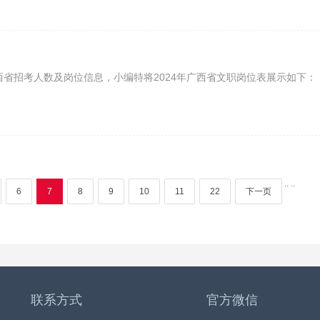
西省招考人数及岗位信息，小编特将2024年广西省文职岗位表展示如下：
..
..
6
7
8
9
10
11
22
下一页
联系方式
官方微信