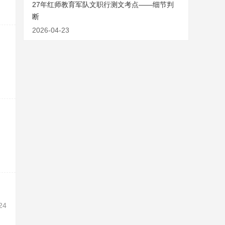
27年红师教育军队文职行测文考点——细节判
断
2026-04-23
24