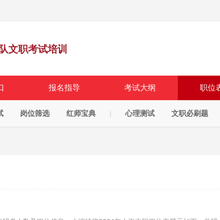
队文职考试培训
口
报名指导
考试大纲
职位
试
岗位筛选
红师宝典
心理测试
文职必刷题
|