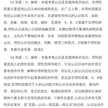
53.答案：D。解析：本题考查认识及其规律相关知识。非理性
因素主要是指认识主体的情感和意志。从广义上看，非理性因素还
包括认识能力中具有不自觉、非逻辑性等特点的认识形式，如联
想、想象、猜测、直觉、顿悟、灵感等。A、B、C项属于非理性因
素;理性认识是指人们借助抽象思维，在概括整理大量感性材料的基
础上，达到关于事物的本质、全体、内部联系和事物自身规律性的
认识。理性认识包括概念、判断、推理三种形式。D项属于理性因
素。本题为选非题，故选D。
54.答案：C。解析：本题考查认识及其规律相关知识。理性因
素是指人的理性直观、理性思维等能力，它在认识活动中的作用主
要有指导作用、解释作用和预见作用，所以在人的认识活动尤其是
自然科学的研究中起着基础性的作用。意志是非理性因素。A、B项
错误;非理性因素对于人的认识能力和认识活动具有激活、驱动作
用，美好的心境、坚忍的意志、饱满的热情等，往往能调动主体的
精神力量去努力实现实践的目标。C项符合题意;人的认识具有无限
性和反复性，是“实践—认识—再实践—再认识”的过程，认识运动不